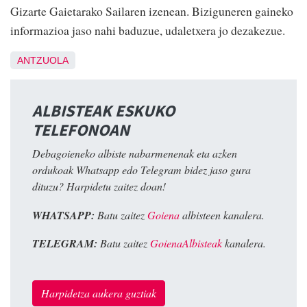
Gizarte Gaietarako Sailaren izenean. Biziguneren gaineko
informazioa jaso nahi baduzue, udaletxera jo dezakezue.
ANTZUOLA
ALBISTEAK ESKUKO
TELEFONOAN
Debagoieneko albiste nabarmenenak eta azken
ordukoak Whatsapp edo Telegram bidez jaso gura
dituzu? Harpidetu zaitez doan!
WHATSAPP:
Batu zaitez
Goiena
albisteen kanalera.
TELEGRAM:
Batu zaitez
GoienaAlbisteak
kanalera.
Harpidetza aukera guztiak