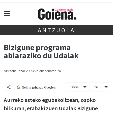
ANTZUOLA
Bizigune programa
abiaraziko du Udalak
Aintzane Irizar
2005eko abenduaren 7a
Entzun
Itzuli
Gehitu gaitzazu Googlen
Aurreko asteko egubakoitzean, osoko
bilkuran, erabaki zuen Udalak Bizigune