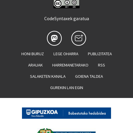
CodeSyntaxek garatua
HONI BURUZ
LEGE OHARRA
PUBLIZITATEA
ARAUAK
HARREMANETARAKO
RSS
SALAKETEN KANALA
GOIENA TALDEA
GUREKIN LAN EGIN