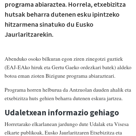
programa abiaraztea. Horrela, etxebizitza
hutsak beharra dutenen esku ipintzeko
hitzarmena sinatuko du Eusko
Jaurlaritzarekin.
Abenduko osoko bilkuran egon ziren zinegotzi guztiek
(EAJ-EAko hiruk eta Gertu Gaeko ordezkari batek) aldeko
botoa eman zioten Bizigune programa abiarazteari.
Programa horren helburua da Antzuolan dauden ahalik eta
etxebizitza huts gehien beharra dutenen eskura jartzea.
Udaletxean informazio gehiago
Horretarako elkarlanean jardungo dute Udalak eta Visesa
elkarte publikoak, Eusko Jaurlaritzaren Etxebizitza eta