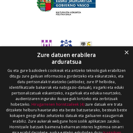
×
Zure datuen erabilera
arduratsua
Gu eta gure bazkideek cookieak eta antzeko teknologiak erabiltzen
ditugu zure gailuan informazioa gordetzeko eta eskuratzeko, eta
datu pertsonalak tratatzeko (adibidez, zure IP helbidea,
identifikatzaile bakarrak eta nabigazio-datuak), iragarki eta eduki
pertsonalizatuak eskaintzeko, iragarkiak eta edukia neurtzeko,
audientziaren inguruko ikuspegiak lortzeko eta zerbitzuak
hobetzeko.
Hirugarrenen hornitzaileek (4)
zure datuak ere trata
ditzakete helburu hauetarako eta beste batzuetarako, besteak beste
kokapen geografiko zehatzeko datuak eta gailuaren ezaugarriak
erabiliz. Zure aukerak webgune honi soilik aplikatzen zaizkio.
Hornitzaile batzuek baimena beharrean interes legitimoa oinarri
gisa erabil dezakete; aurka egiteko eskubidea duzu
Iragarkien