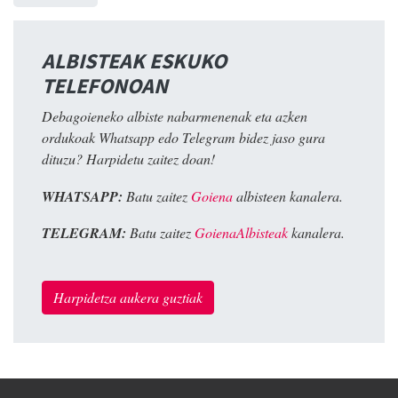
ALBISTEAK ESKUKO
TELEFONOAN
Debagoieneko albiste nabarmenenak eta azken
ordukoak Whatsapp edo Telegram bidez jaso gura
dituzu? Harpidetu zaitez doan!
WHATSAPP:
Batu zaitez
Goiena
albisteen kanalera.
TELEGRAM:
Batu zaitez
GoienaAlbisteak
kanalera.
Harpidetza aukera guztiak