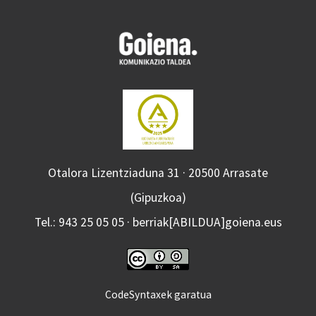
Otalora Lizentziaduna 31 · 20500 Arrasate
(Gipuzkoa)
Tel.: 943 25 05 05 · berriak[ABILDUA]goiena.eus
CodeSyntaxek garatua