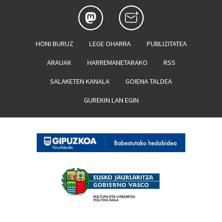
HONI BURUZ
LEGE OHARRA
PUBLIZITATEA
ARAUAK
HARREMANETARAKO
RSS
SALAKETEN KANALA
GOIENA TALDEA
GUREKIN LAN EGIN