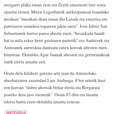
oroigarri plaka eman zion eta Zezili emazteari lore sorta
oparitu zioten. Miren Legorburuk aurkezpenean esandako
moduan "musikari dena eman dio Luisek eta emaztea ere
patroiaren izenekoa topatzen jakin zuen". Jose Jabier San
Sebastianek bertso parea abestu zuen, "besarkada handi
bat ta mila esker herri guztiaren partetik" eta Andresek eta
Aintzanek aurreskua dantzatu zuten koroak abesten zuen
bitartean. Ekitaldia Agur Jaunak abesten eta gerturatukoak
zutik zirela amaitu zen.
Orain dela hilabete gutxira arte izan da Antzuolako
abesbatzaren zuzendari Luis Anduaga. 8 bat urtetik hasi
zen koroan "tinbre ahotsak behar zirela eta Bergarara
joateko deia jaso zuenetik". Orain 83 ditu eta lasaitu
ederra hartu zuen ekitaldia amaitu zenean.
ANTZUOLA