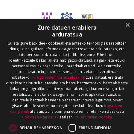
×
Zure datuen erabilera
arduratsua
Gu eta gure bazkideek cookieak eta antzeko teknologiak erabiltzen
ditugu zure gailuan informazioa gordetzeko eta eskuratzeko, eta
datu pertsonalak tratatzeko (adibidez, zure IP helbidea,
identifikatzaile bakarrak eta nabigazio-datuak), iragarki eta eduki
pertsonalizatuak eskaintzeko, iragarkiak eta edukia neurtzeko,
audientziaren inguruko ikuspegiak lortzeko eta zerbitzuak
hobetzeko.
Hirugarrenen hornitzaileek (4)
zure datuak ere trata
ditzakete helburu hauetarako eta beste batzuetarako, besteak beste
kokapen geografiko zehatzeko datuak eta gailuaren ezaugarriak
erabiliz. Zure aukerak webgune honi soilik aplikatzen zaizkio.
Hornitzaile batzuek baimena beharrean interes legitimoa oinarri
gisa erabil dezakete; aurka egiteko eskubidea duzu
Iragarkien
ezarpenak
atalean. Zure baimena edozein unetan ken dezakezu
Cookieen ezarpenak
atalean.
Pribatutasun-politika
BEHAR-BEHARREZKOA
ERRENDIMENDUA