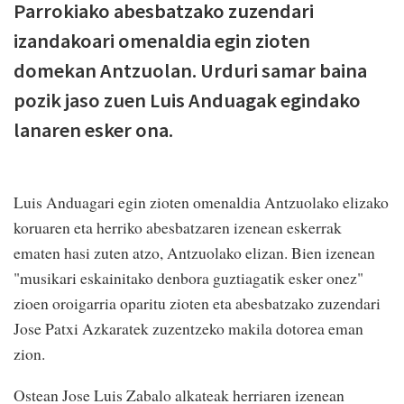
Parrokiako abesbatzako zuzendari
izandakoari omenaldia egin zioten
domekan Antzuolan. Urduri samar baina
pozik jaso zuen Luis Anduagak egindako
lanaren esker ona.
Luis Anduagari egin zioten omenaldia Antzuolako elizako
koruaren eta herriko abesbatzaren izenean eskerrak
ematen hasi zuten atzo, Antzuolako elizan. Bien izenean
"musikari eskainitako denbora guztiagatik esker onez"
zioen oroigarria oparitu zioten eta abesbatzako zuzendari
Jose Patxi Azkaratek zuzentzeko makila dotorea eman
zion.
Ostean Jose Luis Zabalo alkateak herriaren izenean