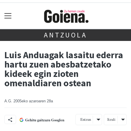
ANTZUOLA
Luis Anduagak lasaitu ederra
hartu zuen abesbatzetako
kideek egin zioten
omenaldiaren ostean
A.G.
2005eko azaroaren 28a
Entzun
Itzuli
Gehitu gaitzazu Googlen