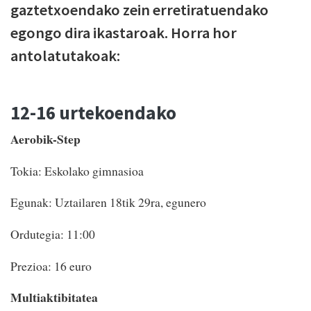
gaztetxoendako zein erretiratuendako
egongo dira ikastaroak. Horra hor
antolatutakoak:
12-16 urtekoendako
Aerobik-Step
Tokia: Eskolako gimnasioa
Egunak: Uztailaren 18tik 29ra, egunero
Ordutegia: 11:00
Prezioa: 16 euro
Multiaktibitatea