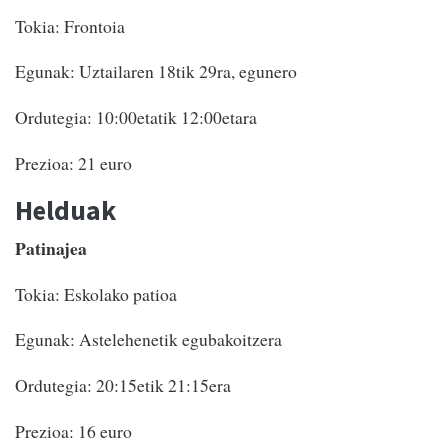
Tokia: Frontoia
Egunak: Uztailaren 18tik 29ra, egunero
Ordutegia: 10:00etatik 12:00etara
Prezioa: 21 euro
Helduak
Patinajea
Tokia: Eskolako patioa
Egunak: Astelehenetik egubakoitzera
Ordutegia: 20:15etik 21:15era
Prezioa: 16 euro