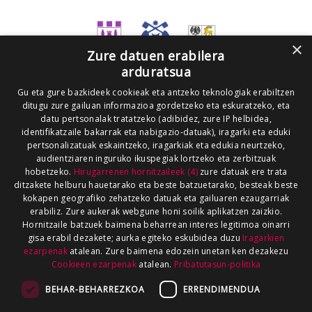
×
Zure datuen erabilera
arduratsua
Gu eta gure bazkideek cookieak eta antzeko teknologiak erabiltzen
ditugu zure gailuan informazioa gordetzeko eta eskuratzeko, eta
datu pertsonalak tratatzeko (adibidez, zure IP helbidea,
identifikatzaile bakarrak eta nabigazio-datuak), iragarki eta eduki
pertsonalizatuak eskaintzeko, iragarkiak eta edukia neurtzeko,
audientziaren inguruko ikuspegiak lortzeko eta zerbitzuak
hobetzeko.
Hirugarrenen hornitzaileek (4)
zure datuak ere trata
ditzakete helburu hauetarako eta beste batzuetarako, besteak beste
kokapen geografiko zehatzeko datuak eta gailuaren ezaugarriak
erabiliz. Zure aukerak webgune honi soilik aplikatzen zaizkio.
Hornitzaile batzuek baimena beharrean interes legitimoa oinarri
gisa erabil dezakete; aurka egiteko eskubidea duzu
Iragarkien
ezarpenak
atalean. Zure baimena edozein unetan ken dezakezu
Cookieen ezarpenak
atalean.
Pribatutasun-politika
BEHAR-BEHARREZKOA
ERRENDIMENDUA