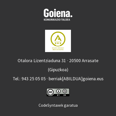
Otalora Lizentziaduna 31 · 20500 Arrasate
(Gipuzkoa)
Tel.: 943 25 05 05 · berriak[ABILDUA]goiena.eus
CodeSyntaxek garatua