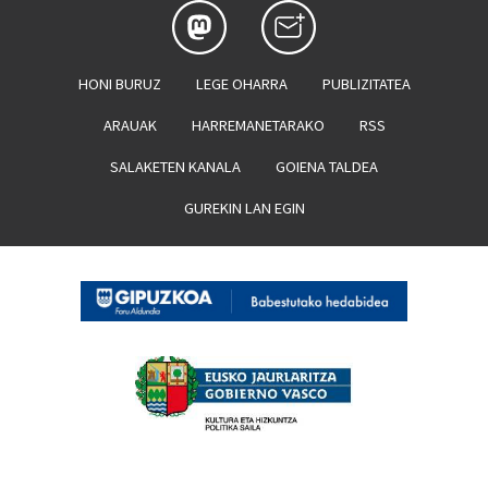
HONI BURUZ
LEGE OHARRA
PUBLIZITATEA
ARAUAK
HARREMANETARAKO
RSS
SALAKETEN KANALA
GOIENA TALDEA
GUREKIN LAN EGIN