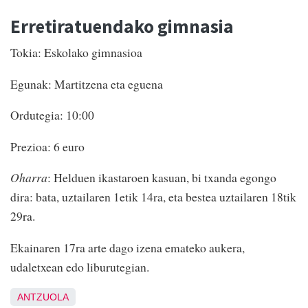
Erretiratuendako gimnasia
Tokia: Eskolako gimnasioa
Egunak: Martitzena eta eguena
Ordutegia: 10:00
Prezioa: 6 euro
Oharra
: Helduen ikastaroen kasuan, bi txanda egongo
dira: bata, uztailaren 1etik 14ra, eta bestea uztailaren 18tik
29ra.
Ekainaren 17ra arte dago izena emateko aukera,
udaletxean edo liburutegian.
ANTZUOLA