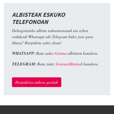
ALBISTEAK ESKUKO
TELEFONOAN
Debagoieneko albiste nabarmenenak eta azken
ordukoak Whatsapp edo Telegram bidez jaso gura
dituzu? Harpidetu zaitez doan!
WHATSAPP:
Batu zaitez
Goiena
albisteen kanalera.
TELEGRAM:
Batu zaitez
GoienaAlbisteak
kanalera.
Harpidetza aukera guztiak