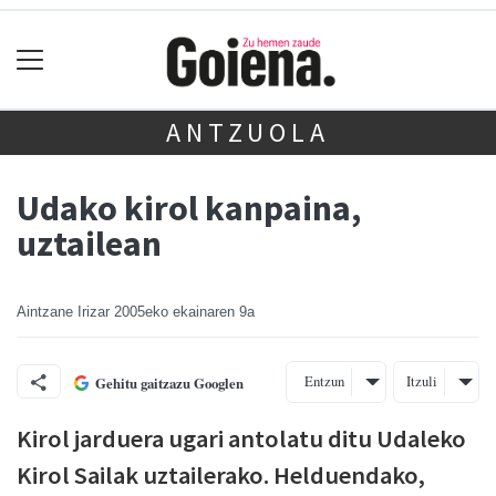
ANTZUOLA
Udako kirol kanpaina,
uztailean
Aintzane Irizar
2005eko ekainaren 9a
Entzun
Itzuli
Gehitu gaitzazu Googlen
Kirol jarduera ugari antolatu ditu Udaleko
Kirol Sailak uztailerako. Helduendako,