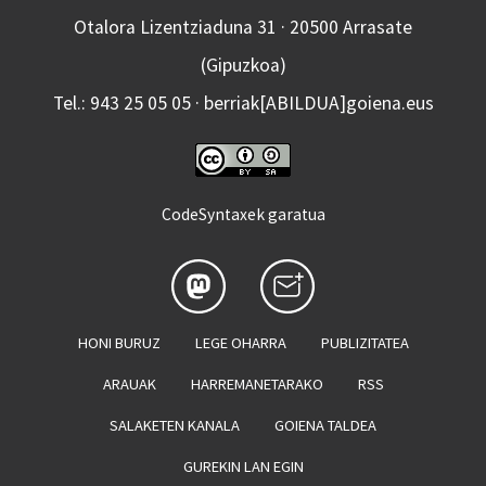
Otalora Lizentziaduna 31 · 20500 Arrasate
(Gipuzkoa)
Tel.: 943 25 05 05 · berriak[ABILDUA]goiena.eus
CodeSyntaxek garatua
HONI BURUZ
LEGE OHARRA
PUBLIZITATEA
ARAUAK
HARREMANETARAKO
RSS
SALAKETEN KANALA
GOIENA TALDEA
GUREKIN LAN EGIN