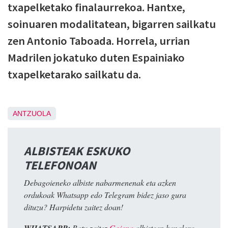
txapelketako finalaurrekoa. Hantxe,
soinuaren modalitatean, bigarren sailkatu
zen Antonio Taboada. Horrela, urrian
Madrilen jokatuko duten Espainiako
txapelketarako sailkatu da.
ANTZUOLA
ALBISTEAK ESKUKO
TELEFONOAN
Debagoieneko albiste nabarmenenak eta azken
ordukoak Whatsapp edo Telegram bidez jaso gura
dituzu? Harpidetu zaitez doan!
Batu zaitez
Goiena
albisteen kanalera.