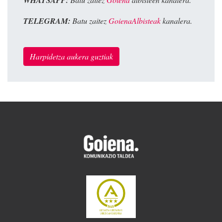
WHATSAPP:
TELEGRAM:
Batu zaitez
GoienaAlbisteak
kanalera.
Harpidetza aukera guztiak