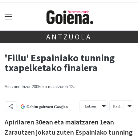
ANTZUOLA
'Fillu' Espainiako tunning
txapelketako finalera
Aintzane Irizar
2005eko maiatzaren 12a
Entzun
Itzuli
Gehitu gaitzazu Googlen
Apirilaren 30ean eta maiatzaren 1ean
Zarautzen jokatu zuten Espainiako tunning