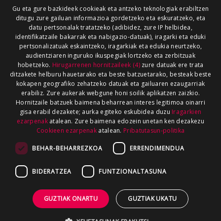
Gu eta gure bazkideek cookieak eta antzeko teknologiak erabiltzen
ditugu zure gailuan informazioa gordetzeko eta eskuratzeko, eta
datu pertsonalak tratatzeko (adibidez, zure IP helbidea,
identifikatzaile bakarrak eta nabigazio-datuak), iragarki eta eduki
pertsonalizatuak eskaintzeko, iragarkiak eta edukia neurtzeko,
audientziaren inguruko ikuspegiak lortzeko eta zerbitzuak
hobetzeko.
Hirugarrenen hornitzaileek (4)
zure datuak ere trata
ditzakete helburu hauetarako eta beste batzuetarako, besteak beste
kokapen geografiko zehatzeko datuak eta gailuaren ezaugarriak
erabiliz. Zure aukerak webgune honi soilik aplikatzen zaizkio.
Hornitzaile batzuek baimena beharrean interes legitimoa oinarri
gisa erabil dezakete; aurka egiteko eskubidea duzu
Iragarkien
ezarpenak
atalean. Zure baimena edozein unetan ken dezakezu
Cookieen ezarpenak
atalean.
Pribatutasun-politika
BEHAR-BEHARREZKOA
ERRENDIMENDUA
BIDERATZEA
FUNTZIONALTASUNA
GUZTIAK ONARTU
GUZTIAK UKATU