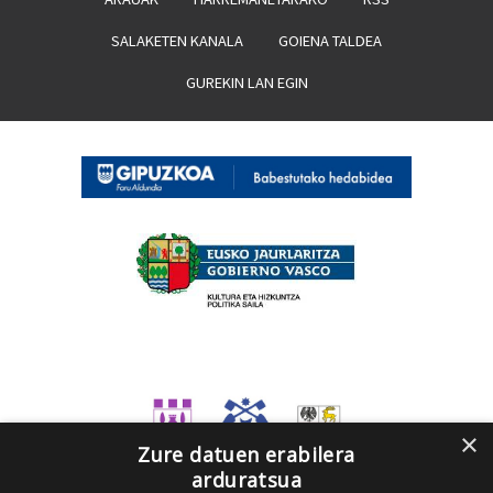
SALAKETEN KANALA
GOIENA TALDEA
GUREKIN LAN EGIN
×
Zure datuen erabilera
arduratsua