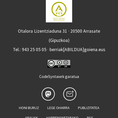
Otalora Lizentziaduna 31 · 20500 Arrasate
(Gipuzkoa)
Tel.: 943 25 05 05 · berriak[ABILDUA]goiena.eus
CodeSyntaxek garatua
HONI BURUZ
LEGE OHARRA
PUBLIZITATEA
ARAUAK
HARREMANETARAKO
RSS