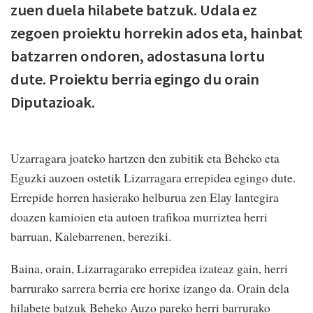
zuen duela hilabete batzuk. Udala ez
zegoen proiektu horrekin ados eta, hainbat
batzarren ondoren, adostasuna lortu
dute. Proiektu berria egingo du orain
Diputazioak.
Uzarragara joateko hartzen den zubitik eta Beheko eta
Eguzki auzoen ostetik Lizarragara errepidea egingo dute.
Errepide horren hasierako helburua zen Elay lantegira
doazen kamioien eta autoen trafikoa murriztea herri
barruan, Kalebarrenen, bereziki.
Baina, orain, Lizarragarako errepidea izateaz gain, herri
barrurako sarrera berria ere horixe izango da. Orain dela
hilabete batzuk Beheko Auzo pareko herri barrurako