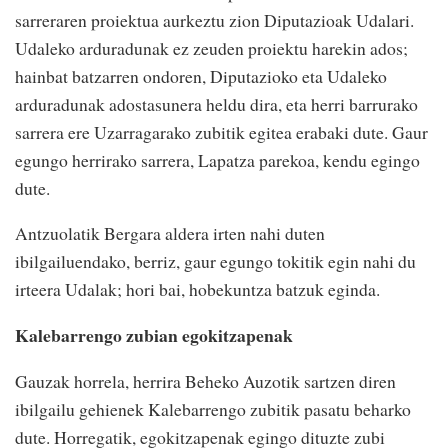
sarreraren proiektua aurkeztu zion Diputazioak Udalari.
Udaleko arduradunak ez zeuden proiektu harekin ados;
hainbat batzarren ondoren, Diputazioko eta Udaleko
arduradunak adostasunera heldu dira, eta herri barrurako
sarrera ere Uzarragarako zubitik egitea erabaki dute. Gaur
egungo herrirako sarrera, Lapatza parekoa, kendu egingo
dute.
Antzuolatik Bergara aldera irten nahi duten
ibilgailuendako, berriz, gaur egungo tokitik egin nahi du
irteera Udalak; hori bai, hobekuntza batzuk eginda.
Kalebarrengo zubian egokitzapenak
Gauzak horrela, herrira Beheko Auzotik sartzen diren
ibilgailu gehienek Kalebarrengo zubitik pasatu beharko
dute. Horregatik, egokitzapenak egingo dituzte zubi