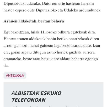
Diputazioak, udarako. Datorren urte hasieran lanekin
hastea espero dute Diputazioko eta Udaleko arduradunek.
Arauen aldaketak, bertan behera
Egubakoitzean, hilak 11, osoko bilkura egitekoak dira.
Hantxe arauen aldaketak behin betiko onartzekoak diren
arren, gai hori mahai gainean lagatzeko asmoa dute. Izan
ere, goian aipatu ditugun asmo horiek guztiak aurrera
eramateko, beste arau batzuk ere aldatu beharra egongo
da.
ANTZUOLA
ALBISTEAK ESKUKO
TELEFONOAN