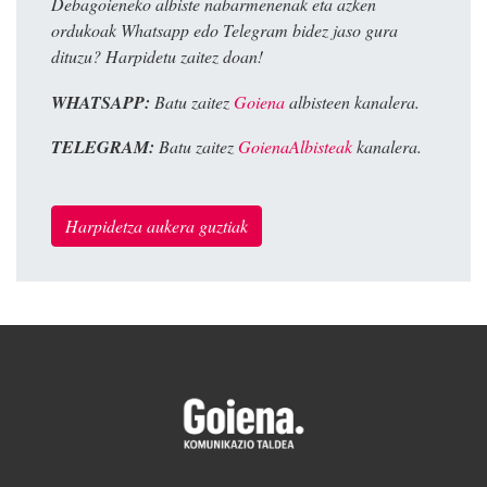
Debagoieneko albiste nabarmenenak eta azken
ordukoak Whatsapp edo Telegram bidez jaso gura
dituzu? Harpidetu zaitez doan!
WHATSAPP:
Batu zaitez
Goiena
albisteen kanalera.
TELEGRAM:
Batu zaitez
GoienaAlbisteak
kanalera.
Harpidetza aukera guztiak