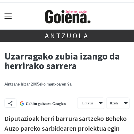
ANTZUOLA
Uzarragako zubia izango da
herrirako sarrera
Aintzane Irizar
2005eko martxoaren 9a
Entzun
Itzuli
Gehitu gaitzazu Googlen
Diputazioak herri barrura sartzeko Beheko
Auzo pareko sarbidearen proiektua egin