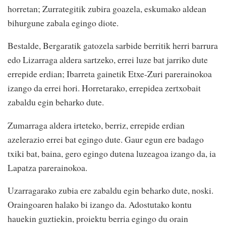
horretan; Zurrategitik zubira goazela, eskumako aldean
bihurgune zabala egingo diote.
Bestalde, Bergaratik gatozela sarbide berritik herri barrura
edo Lizarraga aldera sartzeko, errei luze bat jarriko dute
errepide erdian; Ibarreta gainetik Etxe-Zuri parerainokoa
izango da errei hori. Horretarako, errepidea zertxobait
zabaldu egin beharko dute.
Zumarraga aldera irteteko, berriz, errepide erdian
azelerazio errei bat egingo dute. Gaur egun ere badago
txiki bat, baina, gero egingo dutena luzeagoa izango da, ia
Lapatza parerainokoa.
Uzarragarako zubia ere zabaldu egin beharko dute, noski.
Oraingoaren halako bi izango da. Adostutako kontu
hauekin guztiekin, proiektu berria egingo du orain