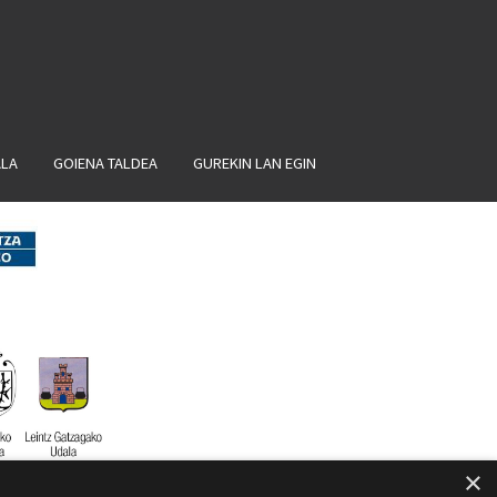
ALA
GOIENA TALDEA
GUREKIN LAN EGIN
×