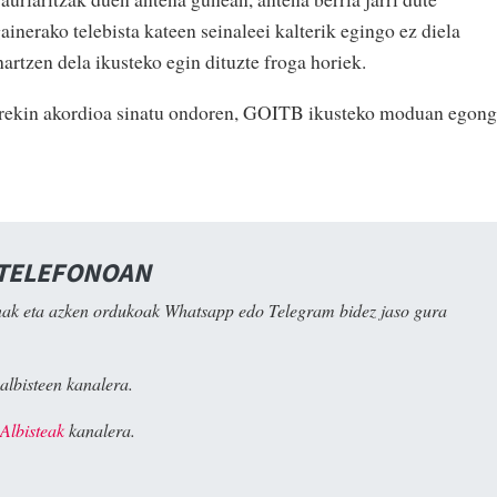
nerako telebista kateen seinaleei kalterik egingo ez diela
hartzen dela ikusteko egin dituzte froga horiek.
zarekin akordioa sinatu ondoren, GOITB ikusteko moduan egon
 TELEFONOAN
ak eta azken ordukoak Whatsapp edo Telegram bidez jaso gura
albisteen kanalera.
Albisteak
kanalera.