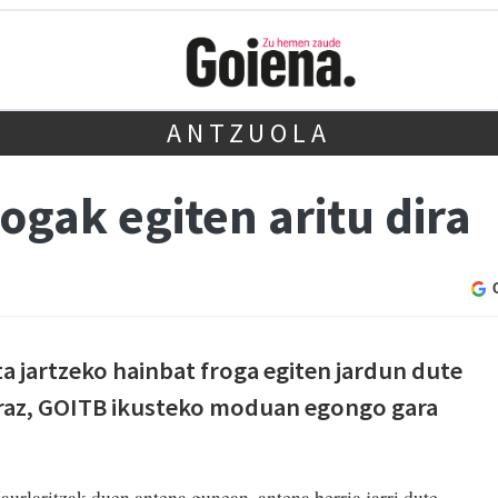
ANTZUOLA
ogak egiten aritu dira
a jartzeko hainbat froga egiten jardun dute
beraz, GOITB ikusteko moduan egongo gara
urlaritzak duen antena gunean, antena berria jarri dute