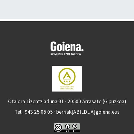
Otalora Lizentziaduna 31 · 20500 Arrasate (Gipuzkoa)
Tel.: 943 25 05 05 · berriak[ABILDUA]goiena.eus