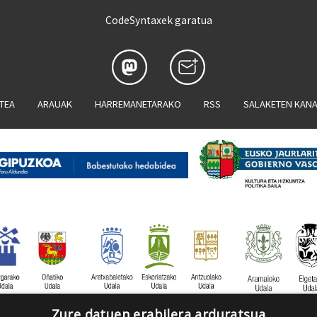
CodeSyntaxek garatua
ATEA
ARAUAK
HARREMANETARAKO
RSS
SALAKETEN KAN
Zure datuen erabilera arduratsua