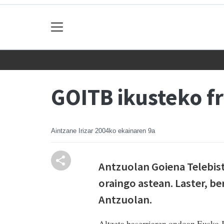
GOITB ikusteko fr
Aintzane Irizar
2004ko ekainaren 9a
Antzuolan Goiena Telebist
oraingo astean. Laster, 
Antzuolan.
Altzeta baserriaren ondoan Eusko Ja