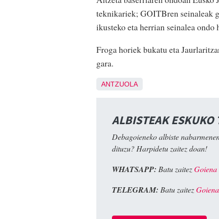
teknikariek; GOITBren seinaleak gai
ikusteko eta herrian seinalea ondo 
Froga horiek bukatu eta Jaurlarit
gara.
ANTZUOLA
ALBISTEAK ESKUKO
Debagoieneko albiste nabarmenen
dituzu? Harpidetu zaitez doan!
WHATSAPP:
Batu zaitez
Goiena
TELEGRAM:
Batu zaitez
Goiena