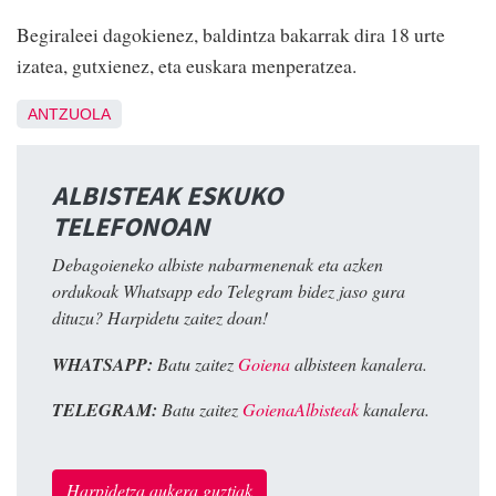
Begiraleei dagokienez, baldintza bakarrak dira 18 urte
izatea, gutxienez, eta euskara menperatzea.
ANTZUOLA
ALBISTEAK ESKUKO
TELEFONOAN
Debagoieneko albiste nabarmenenak eta azken
ordukoak Whatsapp edo Telegram bidez jaso gura
dituzu? Harpidetu zaitez doan!
WHATSAPP:
Batu zaitez
Goiena
albisteen kanalera.
TELEGRAM:
Batu zaitez
GoienaAlbisteak
kanalera.
Harpidetza aukera guztiak