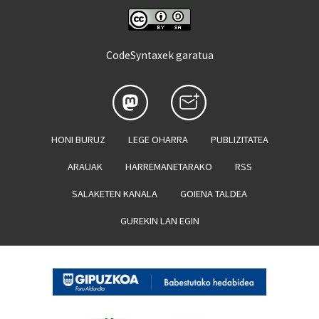
CodeSyntaxek garatua
HONI BURUZ
LEGE OHARRA
PUBLIZITATEA
ARAUAK
HARREMANETARAKO
RSS
SALAKETEN KANALA
GOIENA TALDEA
GUREKIN LAN EGIN