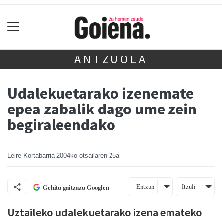
ANTZUOLA
Udalekuetarako izenemate
epea zabalik dago ume zein
begiraleendako
Leire Kortabarria
2004ko otsailaren 25a
Entzun
Itzuli
Gehitu gaitzazu Googlen
Uztaileko udalekuetarako izena emateko