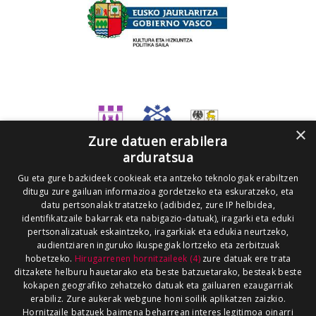
×
Zure datuen erabilera
arduratsua
Gu eta gure bazkideek cookieak eta antzeko teknologiak erabiltzen
ditugu zure gailuan informazioa gordetzeko eta eskuratzeko, eta
datu pertsonalak tratatzeko (adibidez, zure IP helbidea,
identifikatzaile bakarrak eta nabigazio-datuak), iragarki eta eduki
pertsonalizatuak eskaintzeko, iragarkiak eta edukia neurtzeko,
audientziaren inguruko ikuspegiak lortzeko eta zerbitzuak
hobetzeko.
Hirugarrenen hornitzaileek (4)
zure datuak ere trata
ditzakete helburu hauetarako eta beste batzuetarako, besteak beste
kokapen geografiko zehatzeko datuak eta gailuaren ezaugarriak
erabiliz. Zure aukerak webgune honi soilik aplikatzen zaizkio.
Hornitzaile batzuek baimena beharrean interes legitimoa oinarri