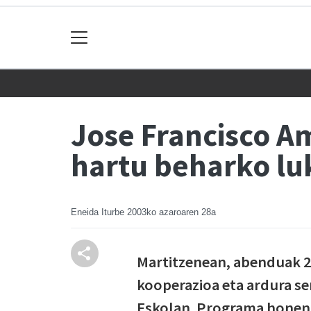
Jose Francisco A
hartu beharko lu
Eneida Iturbe
2003ko azaroaren 28a
Martitzenean, abenduak 2,
kooperazioa eta ardura 
Eskolan. Programa honen h