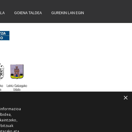
ALA
GOIENA TALDEA
GUREKIN LAN EGIN
×
 informazioa
lbidea,
skaintzeko,
rbitzuak
etarako eta