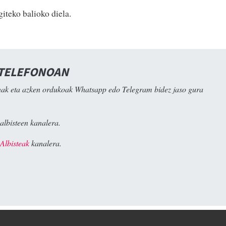
iteko balioko diela.
 TELEFONOAN
ak eta azken ordukoak Whatsapp edo Telegram bidez jaso gura
albisteen kanalera.
Albisteak
kanalera.