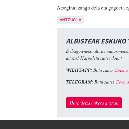
Atsegina izango dela eta gogoeta eg
ANTZUOLA
ALBISTEAK ESKUKO
Debagoieneko albiste nabarmenen
dituzu? Harpidetu zaitez doan!
WHATSAPP:
Batu zaitez
Goiena
TELEGRAM:
Batu zaitez
Goiena
Harpidetza aukera guztiak