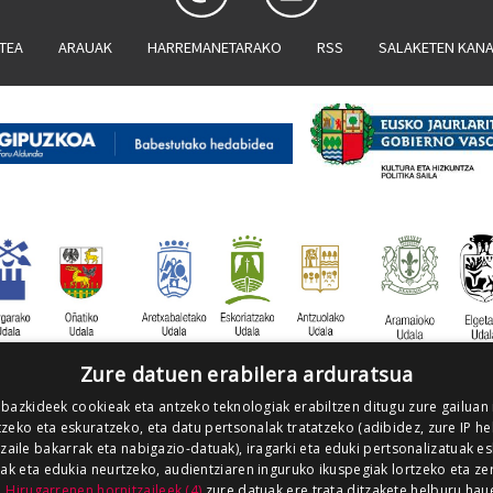
ATEA
ARAUAK
HARREMANETARAKO
RSS
SALAKETEN KAN
Zure datuen erabilera arduratsua
 bazkideek cookieak eta antzeko teknologiak erabiltzen ditugu zure gailuan
zeko eta eskuratzeko, eta datu pertsonalak tratatzeko (adibidez, zure IP he
tzaile bakarrak eta nabigazio-datuak), iragarki eta eduki pertsonalizatuak e
iak eta edukia neurtzeko, audientziaren inguruko ikuspegiak lortzeko eta ze
.
Hirugarrenen hornitzaileek (4)
zure datuak ere trata ditzakete helburu hau