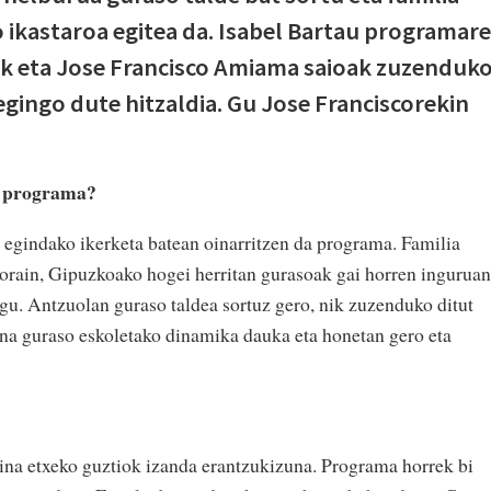
ikastaroa egitea da. Isabel Bartau programar
eak eta Jose Francisco Amiama saioak zuzenduk
ingo dute hitzaldia. Gu Jose Franciscorekin
n programa?
egindako ikerketa batean oinarritzen da programa. Familia
 orain, Gipuzkoako hogei herritan gurasoak gai horren inguruan
ugu. Antzuolan guraso taldea sortuz gero, nik zuzenduko ditut
ina guraso eskoletako dinamika dauka eta honetan gero eta
ina etxeko guztiok izanda erantzukizuna. Programa horrek bi