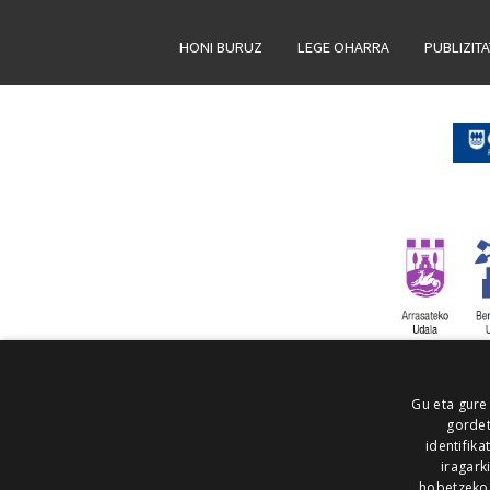
HONI BURUZ
LEGE OHARRA
PUBLIZIT
Gu eta gure
gordet
identifika
iragark
hobetzeko