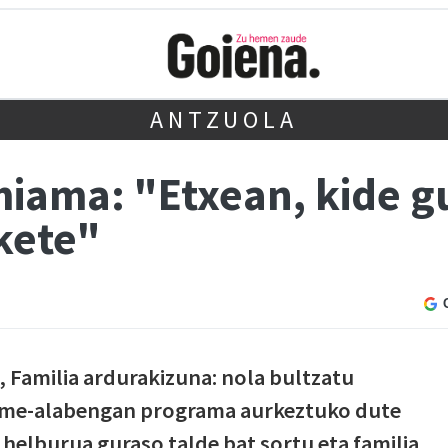
ANTZUOLA
miama: "Etxean, kide g
kete"
 Familia ardurakizuna: nola bultzatu
seme-alabengan programa aurkeztuko dute
elburua guraso talde bat sortu eta familia