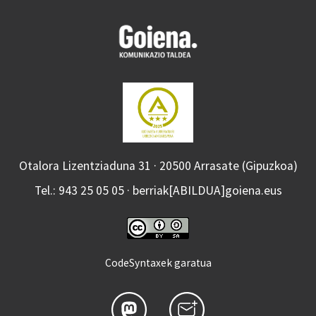
Otalora Lizentziaduna 31 · 20500 Arrasate (Gipuzkoa)
Tel.: 943 25 05 05 · berriak[ABILDUA]goiena.eus
CodeSyntaxek garatua