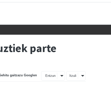
uztiek parte
Gehitu gaitzazu Googlen
Entzun
Itzuli