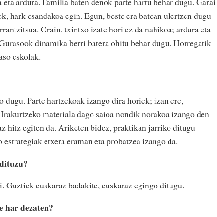
a eta ardura. Familia baten denok parte hartu behar dugu. Garai
ek, hark esandakoa egin. Egun, beste era batean ulertzen dugu
rantzitsua. Orain, txintxo izate hori ez da nahikoa; ardura eta
Gurasook dinamika berri batera ohitu behar dugu. Horregatik
aso eskolak.
 dugu. Parte hartzekoak izango dira horiek; izan ere,
 Irakurtzeko materiala dago saioa nondik norakoa izango den
az hitz egiten da. Ariketen bidez, praktikan jarriko ditugu
 estrategiak etxera eraman eta probatzea izango da.
 dituzu?
i. Guztiek euskaraz badakite, euskaraz egingo ditugu.
te har dezaten?