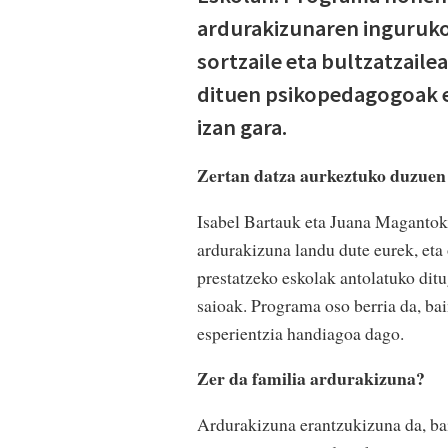
ardurakizunaren inguruko 
sortzaile eta bultzatzail
dituen psikopedagogoak eg
izan gara.
Zertan datza aurkeztuko duzue
Isabel Bartauk eta Juana Magantok 
ardurakizuna landu dute eurek, eta
prestatzeko eskolak antolatuko dit
saioak. Programa oso berria da, ba
esperientzia handiagoa dago.
Zer da familia ardurakizuna?
Ardurakizuna erantzukizuna da, ba