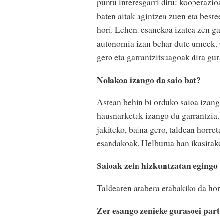
puntu interesgarri ditu: kooperazio
baten aitak agintzen zuen eta beste
hori. Lehen, esanekoa izatea zen gar
autonomia izan behar dute umeek. 
gero eta garrantzitsuagoak dira gur
Nolakoa izango da saio bat?
Astean behin bi orduko saioa izango
hausnarketak izango du garrantzia.
jakiteko, baina gero, taldean horret
esandakoak. Helburua han ikasitako
Saioak zein hizkuntzatan egingo
Taldearen arabera erabakiko da hor
Zer esango zenieke gurasoei par