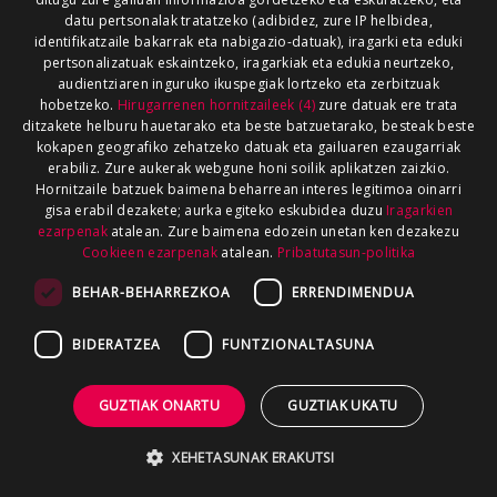
datu pertsonalak tratatzeko (adibidez, zure IP helbidea,
identifikatzaile bakarrak eta nabigazio-datuak), iragarki eta eduki
pertsonalizatuak eskaintzeko, iragarkiak eta edukia neurtzeko,
audientziaren inguruko ikuspegiak lortzeko eta zerbitzuak
hobetzeko.
Hirugarrenen hornitzaileek (4)
zure datuak ere trata
ditzakete helburu hauetarako eta beste batzuetarako, besteak beste
kokapen geografiko zehatzeko datuak eta gailuaren ezaugarriak
erabiliz. Zure aukerak webgune honi soilik aplikatzen zaizkio.
Hornitzaile batzuek baimena beharrean interes legitimoa oinarri
gisa erabil dezakete; aurka egiteko eskubidea duzu
Iragarkien
ezarpenak
atalean. Zure baimena edozein unetan ken dezakezu
Cookieen ezarpenak
atalean.
Pribatutasun-politika
BEHAR-BEHARREZKOA
ERRENDIMENDUA
BIDERATZEA
FUNTZIONALTASUNA
GUZTIAK ONARTU
GUZTIAK UKATU
XEHETASUNAK ERAKUTSI