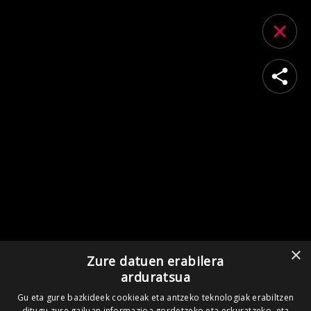
×
Zure datuen erabilera
arduratsua
Gu eta gure bazkideek cookieak eta antzeko teknologiak erabiltzen
ditugu zure gailuan informazioa gordetzeko eta eskuratzeko, eta