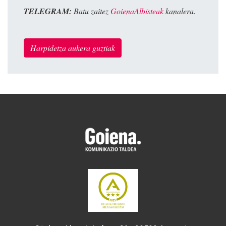
TELEGRAM:
Batu zaitez
GoienaAlbisteak
kanalera.
Harpidetza aukera guztiak