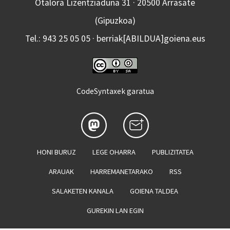
Otalora Lizentziaduna 31 · 20500 Arrasate
(Gipuzkoa)
Tel.: 943 25 05 05 · berriak[ABILDUA]goiena.eus
CodeSyntaxek garatua
HONI BURUZ
LEGE OHARRA
PUBLIZITATEA
ARAUAK
HARREMANETARAKO
RSS
SALAKETEN KANALA
GOIENA TALDEA
GUREKIN LAN EGIN