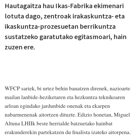
Hautagaitza hau Ikas-Fabrika ekimenari
lotuta dago, zentroak irakaskuntza- eta
ikaskuntza-prozesuetan berrikuntza
sustatzeko garatutako egitasmoari, hain
zuzen ere.
WFCP sariek, bi urtez behin banatzen direnek, nazioarte
mailan lanbide-heziketaren eta hezkuntza teknikoaren
arloan egindako jardunbide onenak eta ekarpen
nabarmenenak aitortzen dituzte. Edizio honetan, Miguel
Altuna LHIIk beste herrialde batzuetako hainbat
erakunderekin partekatzen du finalista izateko aitorpena.