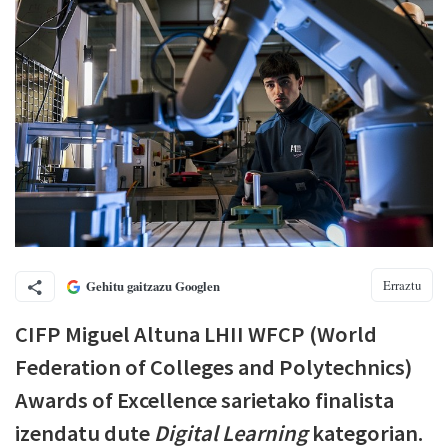
Erraztu
Gehitu gaitzazu Googlen
CIFP Miguel Altuna LHII WFCP (World
Federation of Colleges and Polytechnics)
Awards of Excellence sarietako finalista
izendatu dute
Digital Learning
kategorian.