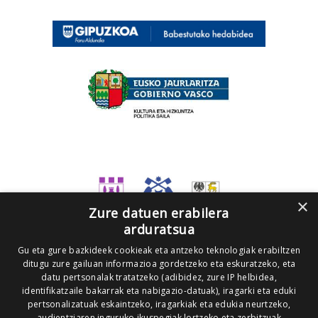
×
Zure datuen erabilera
arduratsua
Gu eta gure bazkideek cookieak eta antzeko teknologiak erabiltzen
ditugu zure gailuan informazioa gordetzeko eta eskuratzeko, eta
datu pertsonalak tratatzeko (adibidez, zure IP helbidea,
identifikatzaile bakarrak eta nabigazio-datuak), iragarki eta eduki
pertsonalizatuak eskaintzeko, iragarkiak eta edukia neurtzeko,
audientziaren inguruko ikuspegiak lortzeko eta zerbitzuak