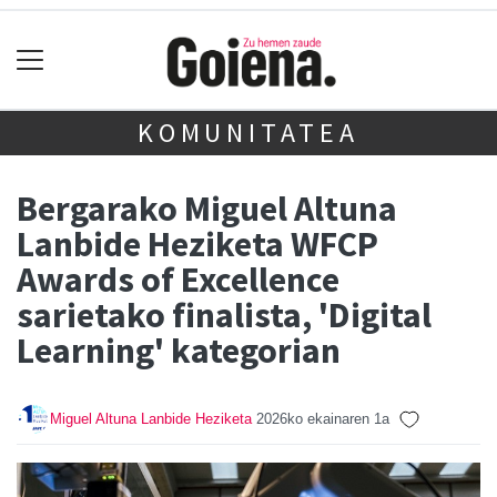
KOMUNITATEA
Bergarako Miguel Altuna
Lanbide Heziketa WFCP
Awards of Excellence
sarietako finalista, 'Digital
Learning' kategorian
Miguel Altuna Lanbide Heziketa
2026ko ekainaren 1a