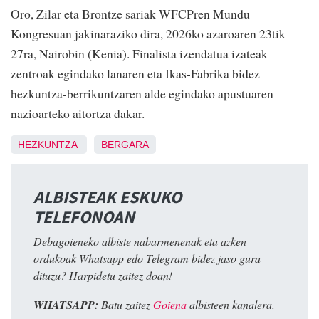
Oro, Zilar eta Brontze sariak WFCPren Mundu
Kongresuan jakinaraziko dira, 2026ko azaroaren 23tik
27ra, Nairobin (Kenia). Finalista izendatua izateak
zentroak egindako lanaren eta Ikas-Fabrika bidez
hezkuntza-berrikuntzaren alde egindako apustuaren
nazioarteko aitortza dakar.
HEZKUNTZA
BERGARA
ALBISTEAK ESKUKO
TELEFONOAN
Debagoieneko albiste nabarmenenak eta azken
ordukoak Whatsapp edo Telegram bidez jaso gura
dituzu? Harpidetu zaitez doan!
WHATSAPP:
Batu zaitez
Goiena
albisteen kanalera.